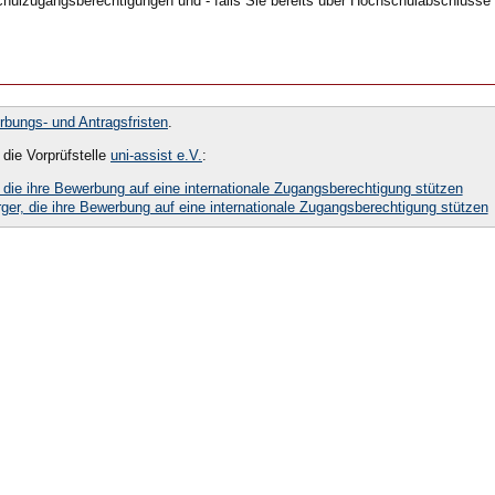
hulzugangsberechtigungen und - falls Sie bereits über Hochschulabschlüsse 
bungs- und Antragsfristen
.
die Vorprüfstelle
uni-assist e.V.
:
 die ihre Bewerbung auf eine internationale Zugangsberechtigung stützen
ger, die ihre Bewerbung auf eine internationale Zugangsberechtigung stützen